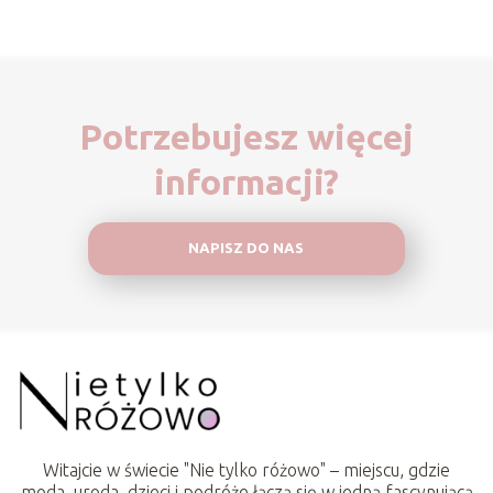
Potrzebujesz więcej
informacji?
NAPISZ DO NAS
Witajcie w świecie "Nie tylko różowo" – miejscu, gdzie
moda, uroda, dzieci i podróże łączą się w jedną fascynującą