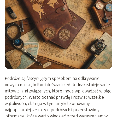
Podróże są fascynującym sposobem na odkrywanie
nowych miejsc, kultur i doświadczeń. Jednak istnieje wiele
mitów z nimi związanych, które mogą wprowadzać w błąd
podróżnych. Warto poznać prawdę i rozwiać wszelkie
wątpliwości, dlatego w tym artykule omówimy
najpopularniejsze mity o podróżach i przedstawimy
informacje, które warto wiedzieć przed wyruszeniem w