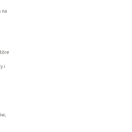
 na
które
y i
ów,