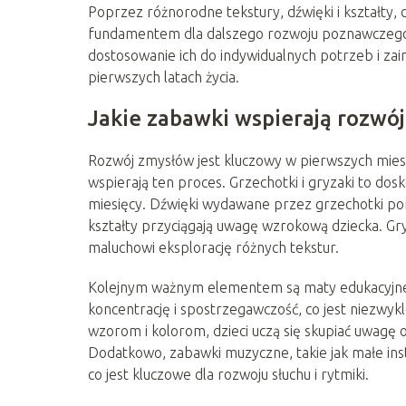
Poprzez różnorodne tekstury, dźwięki i kształty, 
fundamentem dla dalszego rozwoju poznawczego
dostosowanie ich do indywidualnych potrzeb i za
pierwszych latach życia.
Jakie zabawki wspierają rozwó
Rozwój zmysłów jest kluczowy w pierwszych miesi
wspierają ten proces. Grzechotki i gryzaki to dosk
miesięcy. Dźwięki wydawane przez grzechotki pom
kształty przyciągają uwagę wzrokową dziecka. Gryz
maluchowi eksplorację różnych tekstur.
Kolejnym ważnym elementem są maty edukacyjne 
koncentrację i spostrzegawczość, co jest niezwyk
wzorom i kolorom, dzieci uczą się skupiać uwag
Dodatkowo, zabawki muzyczne, takie jak małe ins
co jest kluczowe dla rozwoju słuchu i rytmiki.