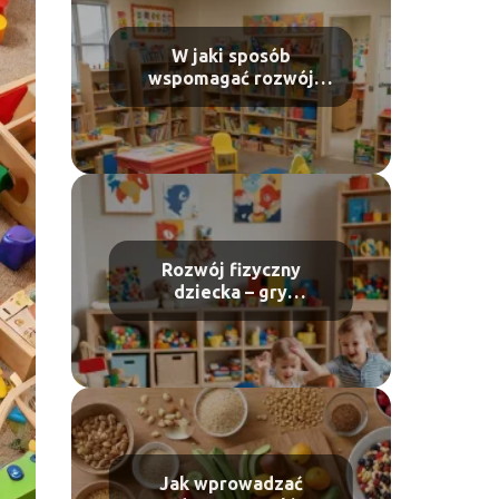
W jaki sposób
wspomagać rozwój
językowy u
przedszkolaka?
Rozwój fizyczny
dziecka – gry
wspomagające
umiejętności ruchowe
Jak wprowadzać