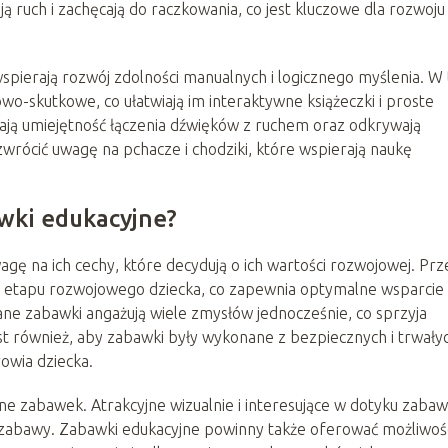
ją ruch i zachęcają do raczkowania, co jest kluczowe dla rozwoju
 wspierają rozwój zdolności manualnych i logicznego myślenia. W
wo-skutkowe, co ułatwiają im interaktywne książeczki i proste
ają umiejętność łączenia dźwięków z ruchem oraz odkrywają
rócić uwagę na pchacze i chodziki, które wspierają naukę
wki edukacyjne?
gę na ich cechy, które decydują o ich wartości rozwojowej. Pr
 etapu rozwojowego dziecka, co zapewnia optymalne wsparcie
ne zabawki angażują wiele zmysłów jednocześnie, co sprzyja
 również, aby zabawki były wykonane z bezpiecznych i trwały
owia dziecka.
lne zabawek. Atrakcyjne wizualnie i interesujące w dotyku zabaw
ej zabawy. Zabawki edukacyjne powinny także oferować możliwoś