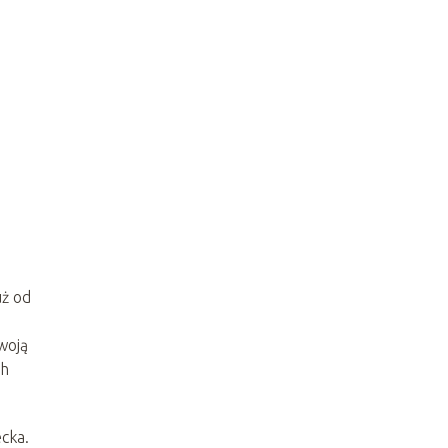
uż od
swoją
ch
cka.