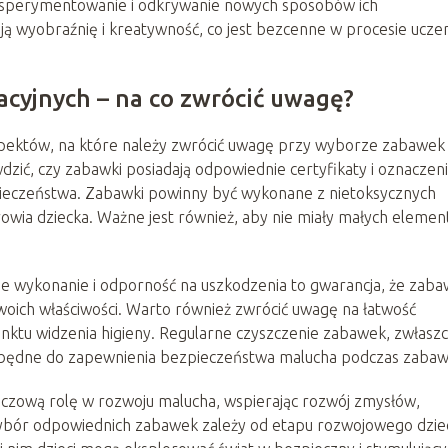
 eksperymentowanie i odkrywanie nowych sposobów ich
ją wyobraźnię i kreatywność, co jest bezcenne w procesie ucze
cyjnych – na co zwrócić uwagę?
spektów, na które należy zwrócić uwagę przy wyborze zabawek
dzić, czy zabawki posiadają odpowiednie certyfikaty i oznaczeni
pieczeństwa. Zabawki powinny być wykonane z nietoksycznych
rowia dziecka. Ważne jest również, aby nie miały małych elemen
e wykonanie i odporność na uszkodzenia to gwarancja, że zaba
 swoich właściwości. Warto również zwrócić uwagę na łatwość
punktu widzenia higieny. Regularne czyszczenie zabawek, zwłasz
niezbędne do zapewnienia bezpieczeństwa malucha podczas zabaw
czową rolę w rozwoju malucha, wspierając rozwój zmysłów,
Wybór odpowiednich zabawek zależy od etapu rozwojowego dzie