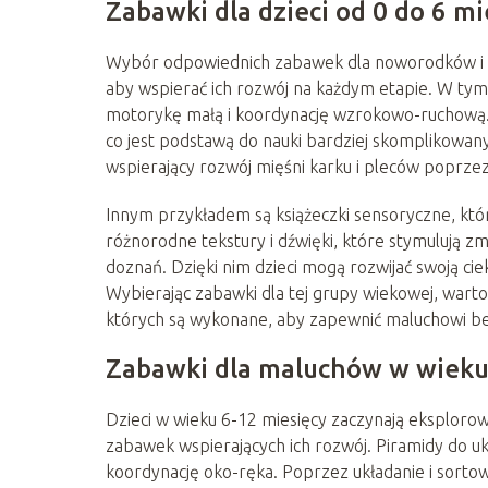
Zabawki dla dzieci od 0 do 6 mi
Wybór odpowiednich zabawek dla noworodków i n
aby wspierać ich rozwój na każdym etapie. W tym 
motorykę małą i koordynację wzrokowo-ruchową. 
co jest podstawą do nauki bardziej skomplikowany
wspierający rozwój mięśni karku i pleców poprzez
Innym przykładem są książeczki sensoryczne, któr
różnorodne tekstury i dźwięki, które stymulują z
doznań. Dzięki nim dzieci mogą rozwijać swoją ciek
Wybierając zabawki dla tej grupy wiekowej, wart
których są wykonane, aby zapewnić maluchowi b
Zabawki dla maluchów w wieku 
Dzieci w wieku 6-12 miesięcy zaczynają eksplor
zabawek wspierających ich rozwój. Piramidy do uk
koordynację oko-ręka. Poprzez układanie i sortowa