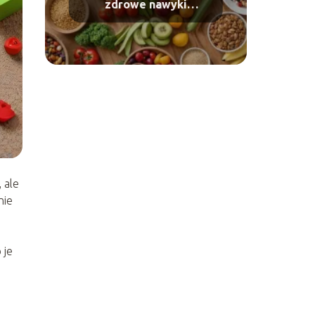
zdrowe nawyki
żywieniowe u dziecka?
 ale
nie
 je