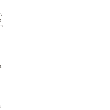
y,
ą
mi,
z
i