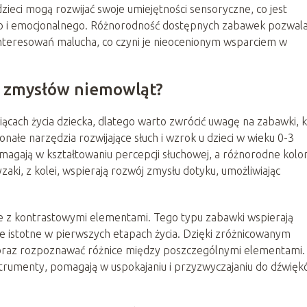
dzieci mogą rozwijać swoje umiejętności sensoryczne, co jest
 i emocjonalnego. Różnorodność dostępnych zabawek pozwala
interesowań malucha, co czyni je nieocenionym wsparciem w
j zmysłów niemowląt?
ącach życia dziecka, dlatego warto zwrócić uwagę na zabawki, 
onałe narzędzia rozwijające słuch i wzrok u dzieci w wieku 0-3
agają w kształtowaniu percepcji słuchowej, a różnorodne kolor
aki, z kolei, wspierają rozwój zmysłu dotyku, umożliwiając
z kontrastowymi elementami. Tego typu zabawki wspierają
le istotne w pierwszych etapach życia. Dzięki zróżnicowanym
ę oraz rozpoznawać różnice między poszczególnymi elementami.
trumenty, pomagają w uspokajaniu i przyzwyczajaniu do dźwięk