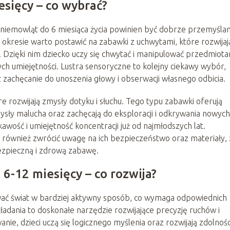
esięcy – co wybrać?
iemowląt do 6 miesiąca życia powinien być dobrze przemyślan
okresie warto postawić na zabawki z uchwytami, które rozwijaj
Dzięki nim dziecko uczy się chwytać i manipulować przedmiota
ch umiejętności. Lustra sensoryczne to kolejny ciekawy wybór,
 zachęcanie do unoszenia głowy i obserwacji własnego odbicia.
e rozwijają zmysły dotyku i słuchu. Tego typu zabawki oferują
mysły malucha oraz zachęcają do eksploracji i odkrywania nowych
awość i umiejętność koncentracji już od najmłodszych lat.
o również zwrócić uwagę na ich bezpieczeństwo oraz materiały, 
ezpieczną i zdrową zabawę.
6-12 miesięcy – co rozwija?
ować świat w bardziej aktywny sposób, co wymaga odpowiednich
ładania to doskonałe narzędzie rozwijające precyzję ruchów i
nie, dzieci uczą się logicznego myślenia oraz rozwijają zdolnośc