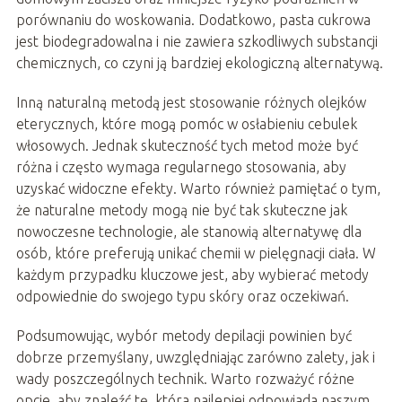
porównaniu do woskowania. Dodatkowo, pasta cukrowa
jest biodegradowalna i nie zawiera szkodliwych substancji
chemicznych, co czyni ją bardziej ekologiczną alternatywą.
Inną naturalną metodą jest stosowanie różnych olejków
eterycznych, które mogą pomóc w osłabieniu cebulek
włosowych. Jednak skuteczność tych metod może być
różna i często wymaga regularnego stosowania, aby
uzyskać widoczne efekty. Warto również pamiętać o tym,
że naturalne metody mogą nie być tak skuteczne jak
nowoczesne technologie, ale stanowią alternatywę dla
osób, które preferują unikać chemii w pielęgnacji ciała. W
każdym przypadku kluczowe jest, aby wybierać metody
odpowiednie do swojego typu skóry oraz oczekiwań.
Podsumowując, wybór metody depilacji powinien być
dobrze przemyślany, uwzględniając zarówno zalety, jak i
wady poszczególnych technik. Warto rozważyć różne
opcje, aby znaleźć tę, która najlepiej odpowiada naszym